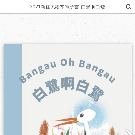
2021新住民繪本電子書-白鷺啊白鷺