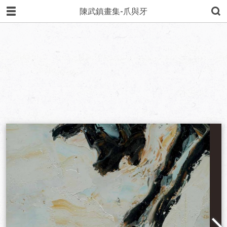
陳武鎮畫集-爪與牙